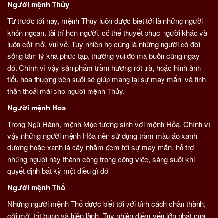
Người mệnh Thủy
Từ trước tới nay, mệnh Thủy luôn được biết tới là những người
khôn ngoan, tài trí hơn người, có thể thuyết phục người khác và
luôn cởi mở, vui vẻ. Tuy nhiên họ cũng là những người có đời
sống tâm lý khá phức tạp, thường vui đó mà buồn cũng ngay
đó. Chính vì vậy sản phẩm trầm hương rót trà, hoặc hình ảnh
tiểu hòa thượng bên suối sẽ giúp mang lại sự may mắn, và tinh
thần thoải mái cho người mệnh Thủy.
Người mệnh Hỏa
Trong Ngũ Hành, mệnh Mộc tương sinh với mệnh Hỏa. Chính vì
vậy những người mệnh Hỏa nên sử dụng trầm màu áo xanh
dương hoặc xanh lá cây nhằm đem tới sự may mắn, hỗ trợ
những người này thành công trong công việc, sáng suốt khi
quyết định bất kỳ một điều gì đó.
Người mệnh Thổ
Những người mệnh Thổ được biết tới với tính cách chân thành,
cởi mở, tốt bụng và hiện lành. Tuy nhiên điểm yếu lớn nhất của