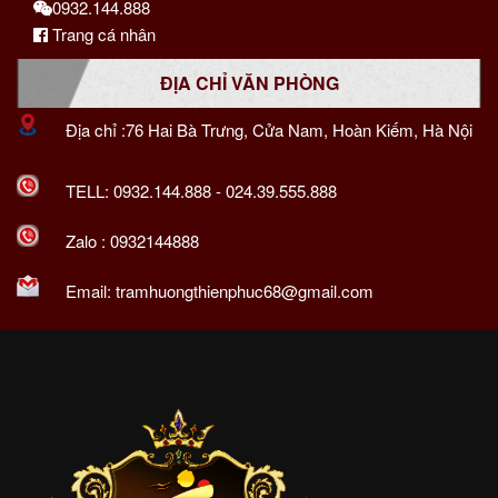
0932.144.888
Trang cá nhân
ĐỊA CHỈ VĂN PHÒNG
Địa chỉ :76 Hai Bà Trưng, Cửa Nam, Hoàn Kiếm, Hà Nội
TELL:
0932.144.888
-
024.39.555.888
Zalo :
0932144888
Email:
tramhuongthienphuc68@gmail.com