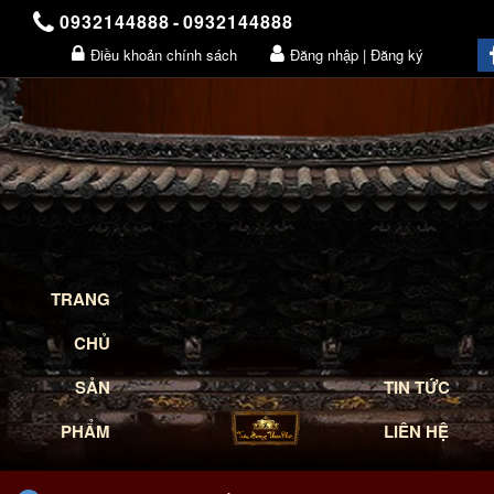
0932144888
-
0932144888
Điều khoản chính sách
Đăng nhập | Đăng ký
Giỏ hàng
TRANG
CHỦ
SẢN
TIN TỨC
PHẨM
LIÊN HỆ