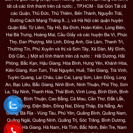
tất cả các tỉnh thành trên cả nước: , TP.HCM - Sài Gòn Tất cả
các Quận, Thủ Đức, Thủ Thiêm, Bến Thành, Nguyễn Trãi,
Đường Cách Mạng Tháng 8...), và Hà Nội các quận huyện
Quận Bắc Từ Liêm, Tây Hồ, Ba Đình, Hoàn Kiếm, Long Biên,
Hai Bà Trưng, Hoàng Mai, Cầu Giấy và các huyện Ba Vì, Phúc
Thọ, Đan Phượng, Mê Linh, Đông Anh, Gia Lâm, Thanh Trì,
Thường Tín, Phú Xuyên và thị xã Sơn Tây, Xã Đàn, Mỹ Đình,
Đội Cấn...) Một số tỉnh thành trên cả nước : Hải Dương, Hải
Phòng, Bắc Kạn, Hậu Giang, Hòa Bình, Hưng Yên, Khánh Hòa,
Kiên Giang, Kon Tum, Thái Nguyên, Huế, Tiền Giang, Trà Vinh,
Tuyên Quang, Lai Châu, Lào Cai, Lạng Sơn, Lâm Đồng, Long
An, Bạc Liêu, Bắc Giang, Ninh Bình, Ninh Thuận, Phú Thọ, Sơn
La, Tây Ninh, Thanh Hóa, Thái Bình, Vĩnh Long, Bình Định, Bình
Phước, Bình Thuận, Cao Bằng, Cà Mau, Cần Thơ, Đắk Lắk,
Đắk Nông, Điện Biên, Đồng Nai, Đồng Tháp, Đà Nẵng, An
Giang, Bà Rịa - Vũng Tàu, Phú Yên, Quảng Bình, Quảng Nam,
Quảng Ngãi, Quảng Ninh, Quảng Trị, Sóc Trăng, Bình Dương,
Gia Lai, Hà Giang, Hà Nam, Hà Tĩnh, Bắc Ninh, Bến Tre, Nam