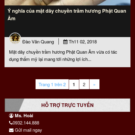
Ý nghĩa của mặt dây chuyền trầm hương Phật Quan
Âm
Đào Văn Quang
Th11 02, 2018
Mặt dây chuyền trầm hương Phật Quan Âm vừa có tác
dụng thẩm mỹ lại mang tới những lợi ích...
Trang 1 trên 2
1
2
»
HỖ TRỢ TRỰC TUYẾN
Ms. Hoài
0932.144.888
Gửi mail ngay