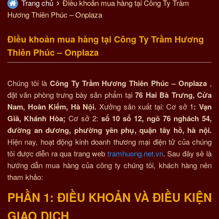
Trang chủ
Điều khoản mua hàng tại Công Ty Trầm
Hương Thiên Phúc – Onplaza
Điều khoản mua hàng tại Công Ty Trầm Hương
Thiên Phúc – Onplaza
Chúng tôi là
Công Ty Trầm Hương Thiên Phúc – Onplaza
,
đặt văn phòng trưng bày sản phẩm tại
76 Hai Bà Trưng, Cửa
Nam, Hoàn Kiếm, Hà Nội.
Xưởng sản xuất tại: Cơ sở 1
: Vạn
Giã, Khánh Hòa;
Cơ sở 2:
số 10 số 12, ngõ 76 nghách 54,
đường an dương, phường yên phụ, quận tây hồ, hà nội.
Hiện nay, hoạt động kinh doanh thương mại điện tử của chúng
tôi được diễn ra qua trang web
tramhuong.net.vn
. Sau đây sẽ là
hướng dẫn mua hàng của công ty chúng tôi, khách hàng nên
tham khảo:
PHẦN 1: ĐIỀU KHOẢN VÀ ĐIỀU KIỆN
GIAO DỊCH