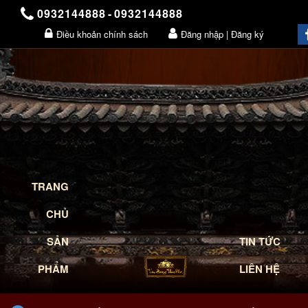
0932144888
-
0932144888
Điều khoản chính sách
Đăng nhập | Đăng ký
Giỏ hàng
TRANG
CHỦ
SẢN
TIN TỨC
PHẨM
LIÊN HỆ