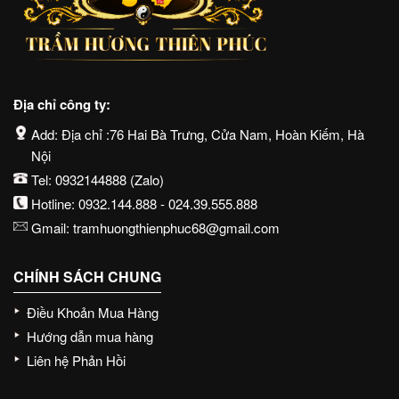
Địa chỉ công ty:
Add: Địa chỉ :76 Hai Bà Trưng, Cửa Nam, Hoàn Kiếm, Hà
Nội
Tel:
0932144888
(Zalo)
Hotline:
0932.144.888
-
024.39.555.888
Gmail:
tramhuongthienphuc68@gmail.com
CHÍNH SÁCH CHUNG
Điều Khoản Mua Hàng
Hướng dẫn mua hàng
Liên hệ Phản Hồi