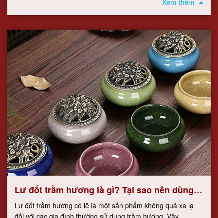
Xem thêm
Lư đốt trầm hương là gì? Tại sao nên dùng
Lư đốt trầm hương
Lư đốt trầm hương có lẽ là một sản phẩm không quá xa lạ
đối với các gia đình thường sử dụng trầm hương. Vậy...