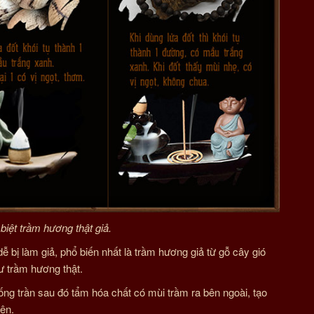
biệt trầm hương thật giả.
 bị làm giả, phổ biến nhất là trầm hương giả từ gỗ cây gió
ư trầm hương thật.
iống trần sau đó tẩm hóa chất có mùi trầm ra bên ngoài, tạo
iên.