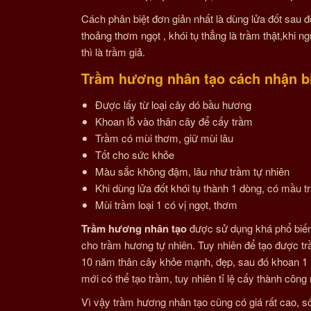
Cách phân biệt đơn giản nhất là dùng lửa đốt sau đ
thoảng thơm ngọt , khói tụ thẳng là trầm thật,khi 
thì là trầm giả.
Trầm hương nhân tạo cách nhận b
Được lấy từ loại cây dó bầu hương
Khoan lỗ vào thân cây để cấy trầm
Trầm có mùi thơm, giữ mùi lâu
Tốt cho sức khỏe
Màu sắc không đậm, lâu như trầm tự nhiên
Khi dùng lửa đốt khói tụ thành 1 dòng, có mầu 
Mùi trầm loại 1 có vị ngọt, thơm
Trầm hương nhân tạo
được sử dụng khá phổ biến
cho trầm hương tự nhiên. Tuy nhiên để tạo được trầ
10 năm thân cây khỏe mạnh, đẹp, sau đó khoan 1 lỗ
mới có thể tạo trầm, tuy nhiên tỉ lệ cấy thành công
Vì vậy trầm hương nhân tạo cũng có giá rất cao, 