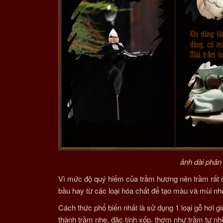
ảnh dài phân 
Vì mức độ quý hiếm của trầm hương nên trầm rất dễ
bầu hay từ các loại hóa chất để tạo màu và mùi nh
Cách thức phổ biến nhất là sử dụng 1 loại gỗ hơi g
thành trầm nhẹ, đặc tính xốp, thơm như trầm tự nh