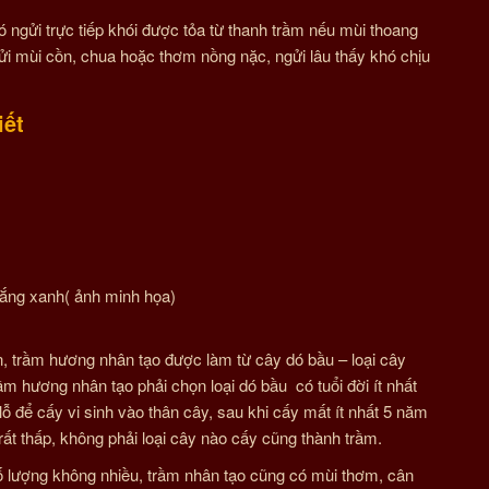
ó ngửi trực tiếp khói được tỏa từ thanh trầm nếu mùi thoang
ngửi mùi cồn, chua hoặc thơm nồng nặc, ngửi lâu thấy khó chịu
iết
trắng xanh( ảnh minh họa)
, trầm hương nhân tạo được làm từ cây dó bầu – loại cây
m hương nhân tạo phải chọn loại dó bầu có tuổi đời ít nhất
 để cấy vi sinh vào thân cây, sau khi cấy mất ít nhất 5 năm
 rất thấp, không phải loại cây nào cấy cũng thành trầm.
số lượng không nhiều, trầm nhân tạo cũng có mùi thơm, cân