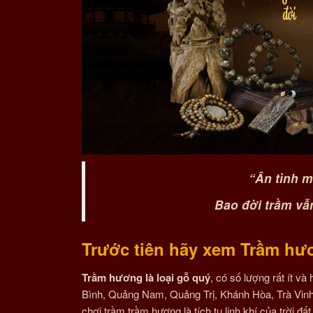
“Ân tình m
Bao đời trầm vẫ
Trước tiên hãy xem Trầm hươ
Trầm hương là loại gỗ quý
, có số lượng rất ít v
Bình, Quảng Nam, Quảng Trị, Khánh Hòa, Trà Vinh
chơi trầm trầm hương là tích tụ linh khí của trời đấ