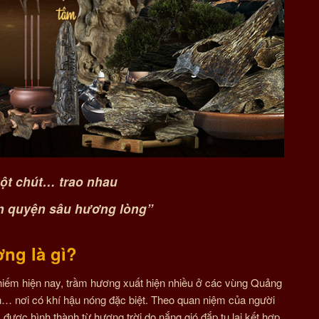
ột chút… trao nhau
n quyện sâu hương lòng”
ng là gì?
à hiếm hiện nay, trầm hương xuất hiện nhiều ở các vùng Quảng
… nơi có khí hậu nóng đặc biệt. Theo quan niệm của người
t, được hình thành từ hương trời do nắng gió đắp tụ lại kết hợp