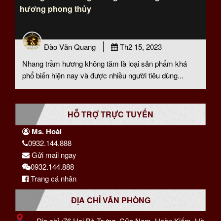
hương phong thủy
Đào Văn Quang
Th2 15, 2023
Nhang trầm hương không tăm là loại sản phẩm khá
phổ biến hiện nay và được nhiều người tiêu dùng...
HỖ TRỢ TRỰC TUYẾN
Ms. Hoài
0932.144.888
Gửi mail ngay
0932.144.888
Trang cá nhân
ĐỊA CHỈ VĂN PHÒNG
Địa chỉ :76 Hai Bà Trưng, Cửa Nam, Hoàn Kiếm, Hà