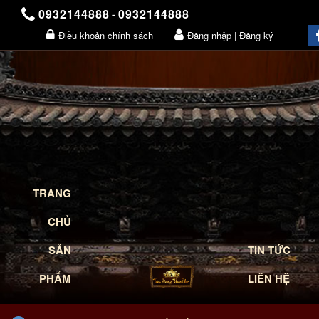
0932144888
-
0932144888
Điều khoản chính sách
Đăng nhập | Đăng ký
Giỏ hàng
TRANG
CHỦ
SẢN
TIN TỨC
PHẨM
LIÊN HỆ