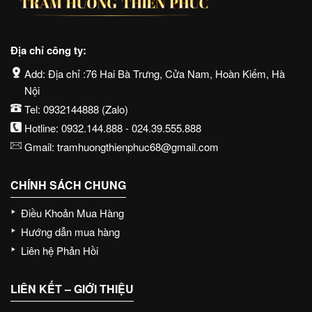
Địa chỉ công ty:
Add: Địa chỉ :76 Hai Bà Trưng, Cửa Nam, Hoàn Kiếm, Hà
Nội
Tel:
0932144888
(Zalo)
Hotline:
0932.144.888
-
024.39.555.888
Gmail:
tramhuongthienphuc68@gmail.com
CHÍNH SÁCH CHUNG
Điều Khoản Mua Hàng
Hướng dẫn mua hàng
Liên hệ Phản Hồi
LIÊN KẾT – GIỚI THIỆU