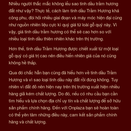
Nhiều người thắc mắc không iểu sao tinh dầu trầm hương
đắt như vậy? Thực tế, cách làm tinh dầu Trầm Hương khá
công phu, đòi hỏi nhiều giai đoạn và máy móc hiện đại cũng
như nguồn nhiên liệu cực kì quý giá từ loài gỗ quý này. Vì
vậy, giá tinh dầu trầm hương có thể sẽ cao hơn so với
nhiều loại tinh dầu thiên nhiên khác trên thị trường.
Hơn thế, tinh dầu Trầm Hương được chiết xuất từ một loại
gỗ quý có giá trị cao nên điều hiển nhiên giá của nó cũng
không hề thấp.
Qua đó chắc hẳn bạn cũng đã hiểu hơn về tinh dầu Trầm
Hương và vì sao loại tinh dầu này đắt rồi đúng không. Tuy
nhiên vì đắt đỏ nên hiện nay trên thị trường xuất hiện nhiều
hàng giả kém chất lượng. Do đó, nếu có nhu cầu bạn cần
tìm hiểu và lựa chọn địa chỉ uy tín và chất lượng để sở hữu
sản phẩm chính hãng. Đến với Onplaza bạn sẽ hoàn toàn
có thể yên tâm những điều này, cam kết sản phẩm chính
hãng và chất lượng.