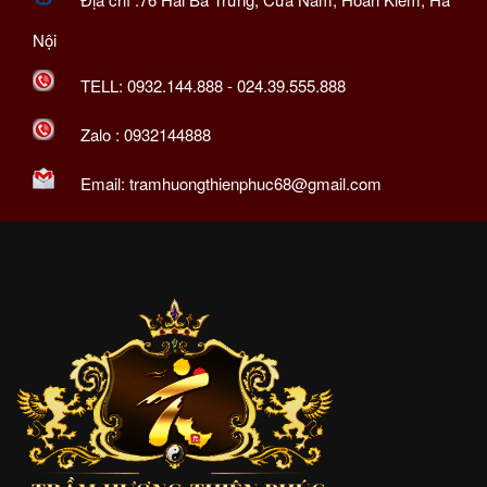
Nội
TELL:
0932.144.888
-
024.39.555.888
Zalo :
0932144888
Email:
tramhuongthienphuc68@gmail.com