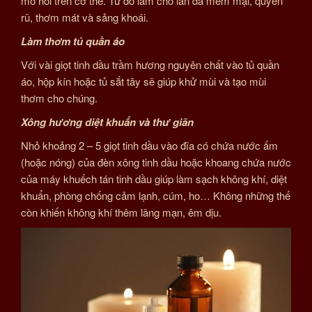
mồ hôi trên cơ thể. Từ đó làm cho làn da mềm mại, quyến
rũ, thơm mát và sảng khoái.
Làm thơm tủ quần áo
Với vài giọt tinh dầu trầm hương nguyên chất vào tủ quần
áo, hộp kín hoặc tủ sắt tây sẽ giúp khử mùi và tạo mùi
thơm cho chúng.
Xông hương diệt khuẩn và thư giãn
Nhỏ khoảng 2 – 5 giọt tinh dầu vào đĩa có chứa nước ấm
(hoặc nóng) của đèn xông tinh dầu hoặc khoang chứa nước
của máy khuếch tán tinh dầu giúp làm sạch không khí, diệt
khuẩn, phòng chống cảm lạnh, cúm, ho… Không những thế
còn khiến không khí thêm lãng mạn, êm dịu.