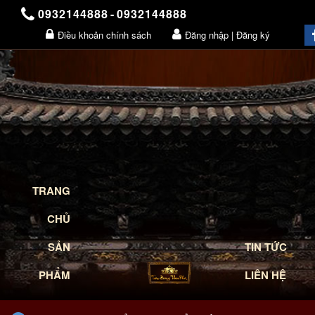
0932144888
-
0932144888
Điều khoản chính sách
Đăng nhập | Đăng ký
Giỏ hàng
TRANG
CHỦ
SẢN
TIN TỨC
PHẨM
LIÊN HỆ