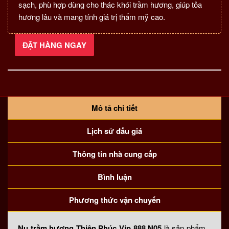
sạch, phù hợp dùng cho thác khói trầm hương, giúp tỏa
hương lâu và mang tính giá trị thẩm mỹ cao.
ĐẶT HÀNG NGAY
Nụ
trầm
hương
Thiên
Phúc
Vip
Mô tả chi tiết
888
Lịch sử đấu giá
số
lượng
Thông tin nhà cung cấp
Bình luận
Phương thức vận chuyển
Nụ trầm hương Thiên Phúc Vip 888
N05
là sản phẩm