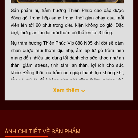
Sản phẩm nụ trầm hương Thiên Phúc cao cấp được
đóng gói trong hộp sang trọng, thời gian cháy của mỗi
viên lên tới 20 phút trong điều kiện không có gió. Đặc
biệt, thời gian lưu lại mùi thơm có thể lên tới 3 tiếng.
Nụ trầm hương Thiên Phúc Vip 888 N05 khi đốt sẽ cảm
nhận được mùi thơm dịu nhẹ, ấm áp từ gỗ trầm nên
mang đến nhiều tác dụng tốt dành cho sức khỏe như an
thần, giảm stress, tịnh tâm, an thần, lợi ích cho sức
khỏe. Đồng thời, nụ trầm còn giúp thanh lọc không khí,
tẩy uế, trừ tà để không gian nhà tăng thêm vượng khí,
mang đến may mắn cho gia chủ khi sử dụng. Tham
Xem thêm
khảo chi tiết về nụ trầm hương có tác dụng gì tại đây:
https://tramhuong.net.vn/nu-tram-huong-co-tac-dung-gi/
Ngoài ra, nụ trầm còn thích hợp để sử dụng trong việc
thờ cúng ông bà, dân lên tổ tiên, đốt trong các dịp lễ Tết,
lễ hội, tôn giáo hoặc sử dụng để xông nhà, cửa hàng sắp
ẢNH CHI TIẾT VỀ SẢN PHẨM
khai trương.