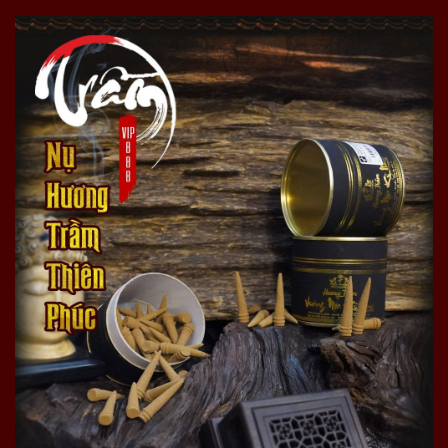
Trầm hương Thiên Phúc – Onplaza cam kết là chuỗi
cửa hàng phân phối trầm hương chất lượng hàng đầu
Việt Nam. Tất cả các sản phẩm đều được bày bán tại
chuỗi cửa hàng của Trầm Hương Thiên Phúc Onplaza.
Khi mua sản phẩm, khách hàng sẽ được kiểm tra kỹ
lưỡng trước khi nhận hàng. Cửa hàng sẵn sàng hoàn
tiền nếu hàng không đúng chất lượng, nụ trầm giả, nhái,
không đúng như cam kết.
Một số hình ảnh thực tế của sản phẩm Nụ trầm
hương Thiên Phúc Vip 888 N05