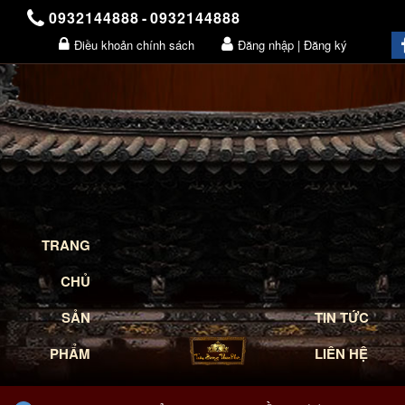
0932144888
-
0932144888
Điều khoản chính sách
Đăng nhập | Đăng ký
Giỏ hàng
TRANG
CHỦ
SẢN
TIN TỨC
PHẨM
LIÊN HỆ