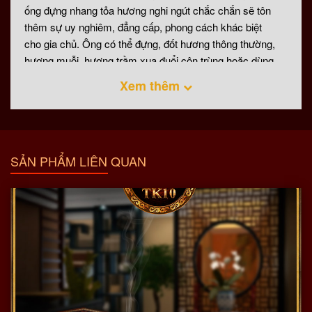
ống đựng nhang tỏa hương nghi ngút chắc chắn sẽ tôn
thêm sự uy nghiêm, đẳng cấp, phong cách khác biệt
cho gia chủ. Ông có thể đựng, đốt hương thông thường,
hương muỗi, hương trầm xua đuổi côn trùng hoặc dùng
làm vật trang trí đều thích hợp.
Xem thêm
Chất liệu cao cấp từ gỗ mun tự nhiên, nâu trầm sang
trọng, đường vân thanh toát tự nhiên, có đầu văn, kín,
chắc, khả năng chống ẩm tốt.
Sản phẩm được thiết kế theo nhiều kiểu cách khác nhau
SẢN PHẨM LIÊN QUAN
Một số hình ảnh chi tiết của sản phẩm (chèn ảnh chi
tiết sản phẩm)