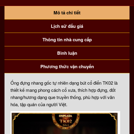
tự
nhiên
Mô tả chi tiết
dạng
Lịch sử đấu giá
bút
cổ
Thông tin nhà cung cấp
điển
TK02
Bình luận
số
lượng
Phương thức vận chuyển
Ống đựng nhang gốc tự nhiên dạng bút cổ điển TK02 là
thiết kế mang phong cách cổ xưa, thích hợp đựng, đốt
nhang/hương dạng que truyền thống, phù hợp với văn
hóa, tập quán của người Việt.