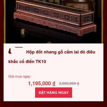
Hộp đốt nhang gỗ cẩm lai đỏ điêu
khắc cổ điển TK10
Giá mua ngay:
1,195,000
₫
2,980,000
₫
ĐẶT HÀNG NGAY