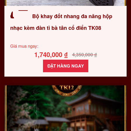
Bộ khay đốt nhang đa năng hộp
nhạc kèm đàn tì bà tân cổ điển TK08
Giá mua ngay:
1,740,000
₫
4,350,000
₫
ĐẶT HÀNG NGAY