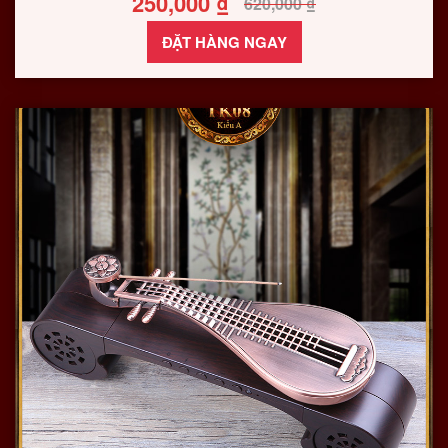
250,000
₫
620,000
₫
ĐẶT HÀNG NGAY