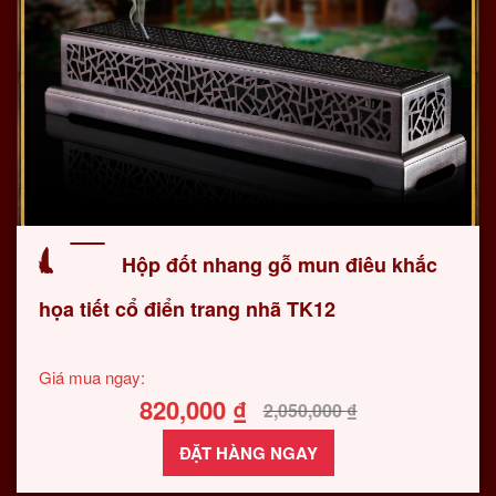
Hộp đốt nhang gỗ mun điêu khắc
họa tiết cổ điển trang nhã TK12
Giá mua ngay:
820,000
₫
2,050,000
₫
ĐẶT HÀNG NGAY