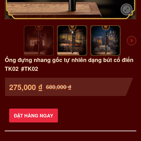
Ống đựng nhang gốc tự nhiên dạng bút cổ điển
TK02
#TK02
275,000
₫
680,000
₫
ĐẶT HÀNG NGAY
Ống
đựng
nhang
gốc