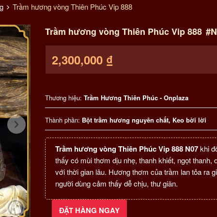
g
Trầm hương vòng Thiên Phúc Vip 888
Trầm hương vòng Thiên Phúc Vip 888
#N
2,300,000
₫
Thương hiệu:
Trầm Hương Thiên Phúc - Onplaza
Thành phần:
Bột trầm hương nguyên chất, Keo bời lời
Trầm hương vòng Thiên Phúc Vip 888 N07
khi đ
thấy có mùi thơm dịu nhẹ, thanh khiết, ngọt thanh, 
với thời gian lâu. Hương thơm của trầm lan tỏa ra g
người dùng cảm thấy dễ chịu, thư giãn.
ĐẶT HÀNG NGAY
Trầm