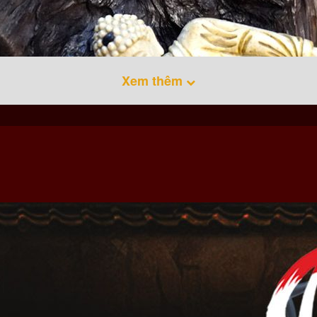
Xem thêm
y có mùi thơm dịu nhẹ, thanh khiết, ngọt thanh, dùng với thời gian
tới 4 tiếng nên chỉ cần đốt 01 khoanh trầm là hương cứ phảng phất
g, năng lượng phong thủy cực tốt nên nhang trầm mang đến ý nghĩa 
cầu nguyện để gia đạo an khang, thịnh vượng, đại phúc đại lộc.
ết cung cấp các
sản phẩm nhang trầm
được sản xuất từ 100% trầm h
 các sản phẩm nhang trầm của Thiên Phúc Onplaza sẽ mang đến cho