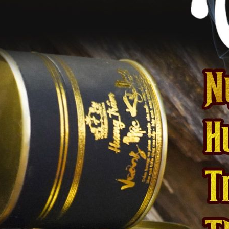
g tất cả các tỉnh thành toàn quốc. khách hàng sẽ được hỗ trợ phí s
 dễ dàng ghé qua để lựa chọn.
ương vòng Thiên Phúc Vip 888