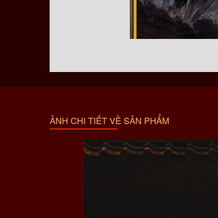
Nhang trầm hương vòng Thiên Phúc khi đốt sẽ thấ
ẢNH CHI TIẾT VỀ SẢN PHẨM
dùng cảm thấy dễ chịu, thư giãn.
Thông thường, mỗi 01 vòng trầm hương cháy được 
cả không gian thấm đượm vị trầm.
Theo phong thủy, trầm hương có tính thuần dươn
tiên vào dịp Tết cổ truyền giúp kết linh tam giới, 
Trầm hương Thiên Phúc Onplaza luôn luôn cam k
chất, chất tạo màu, tạo mùi nào khác. Vì thế,