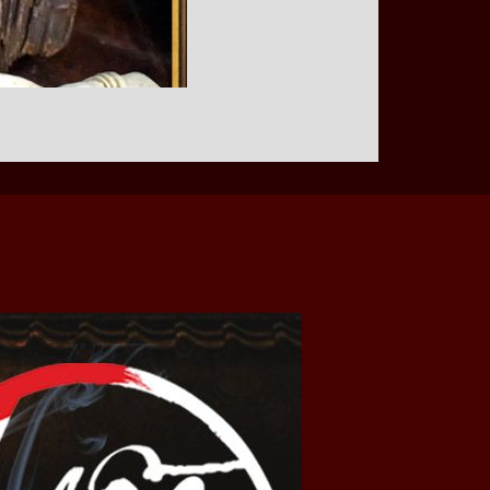
 lâu. Hương thơm của trầm lan tỏa ra giúp người
 mãi, từng mảnh khói vấn vương quấn quýt khiến
tâm linh cao, phù hợp để dâng lên Tam Bảo, gia
ương cao cấp tự nhiên không pha lẫn bất kỳ tạp
 người dùng mùi thơm dịu nhẹ, không quá gắt,