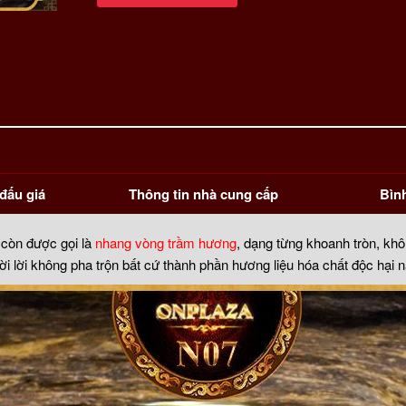
hương
vòng
Thiên
Phúc
Vip
888
số
lượng
đấu giá
Thông tin nhà cung cấp
Bìn
còn được gọi là
nhang vòng trầm hương
, dạng từng khoanh tròn, kh
ời lời không pha trộn bất cứ thành phần hương liệu hóa chất độc hại n