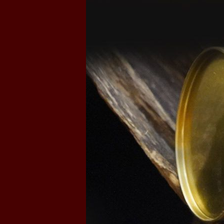
nhang cháy rất lâu, tạo cảm giác vô cùng dễ chịu.
Ngoài ra, Trầm hương Thiên Phúc Onplaza giao hàn
và thành phố Hồ Chí Minh, khách hàng còn có thể
Một số hình ảnh thực tế của sản phẩm Trầm h