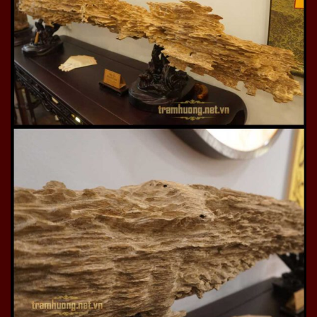
Ý nghĩa của hương trầm trong đời sống
hiện nay
Hương trầm được ví như linh khí đất trời, hội tụ tinh hoa
tự nhiên nên sở hữu nén hương trầm thượng hạng
không phải là sở hữu 1 que nhang. Ngược lại là tinh hoa
dân tốc, là lòng thành kính dâng lên gia tiên, sự biết ơn,
thanh táo, quý giá cầu mong an bình sức khỏe. Hiện nay
với những gia đình có truyền thống, sống thanh tịnh