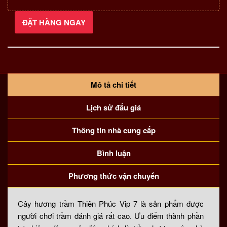
ĐẶT HÀNG NGAY
Cây
hương
trầm
Thiên
Phúc
vip7
Mô tả chi tiết
số
Lịch sử đấu giá
lượng
Thông tin nhà cung cấp
Bình luận
Phương thức vận chuyển
Cây hương trầm Thiên Phúc Vip 7 là sản phẩm được
người chơi trầm đánh giá rất cao. Ưu điểm thành phần