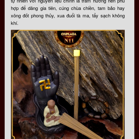
tự nhiên với nguyên liệu chính là trầm hương nên phù
hợp để dâng gia tiên, cúng chùa chiền, tam bảo hay
xông đốt phong thủy, xua đuổi tà ma, tẩy sạch không
khí.