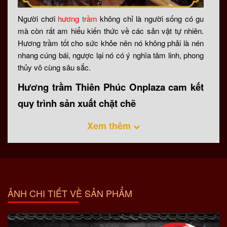
Người chơi
hương trầm
không chỉ là người sống có gu
mà còn rất am hiểu kiến thức về các sản vật tự nhiên.
Hương trầm tốt cho sức khỏe nên nó không phải là nén
nhang cúng bái, ngược lại nó có ý nghĩa tâm linh, phong
thủy vô cùng sâu sắc.
Hương trầm Thiên Phúc Onplaza cam kết
quy trình sản xuất chặt chẽ
Tùy vào cơ sở làm hương trầm sẽ chọn loại trầm tương
Xem thêm
ứng, phần lớn hương trầm trên thị trường được làm từ
loại 4,5,6 đại trà. Số ít đơn vị chọn trầm hương loại 1 vì
giá thành cao, tuy nhiên với định vị sản phẩm cao cấp
và xuất khẩu nên
Hương Trầm Thiên Phúc Onplaza
chỉ
chọn trầm hương loại 1 từ Vạn Giã Khánh Hòa.
ẢNH CHI TIẾT VỀ SẢN PHẨM
Chọn chất liệu trầm để làm hương tỉ mỉ, kỹ lưỡng
Sau khi chọn loại trầm phù hợp cắt thành miếng nhỏ
Tiếp tục lăn và tán nguyên liệu cho đến khi thành bột.