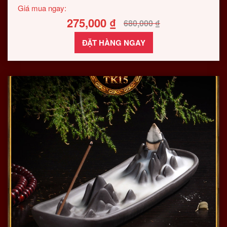
Giá mua ngay:
275,000
₫
680,000
₫
ĐẶT HÀNG NGAY