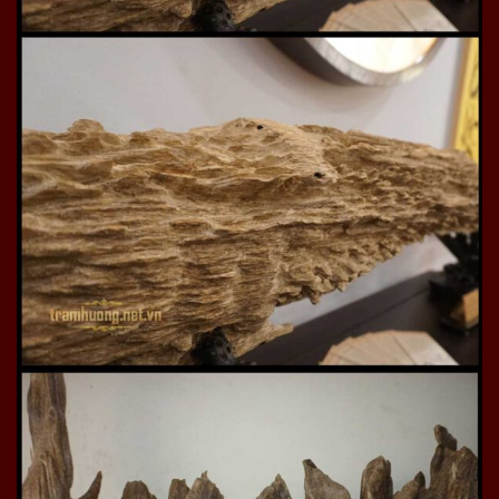
thường sử hương hương trầm không chỉ để dâng gia tiên
mà còn cúng tam bảo, đúng mùi hương nhà Phật.
Hương trầm cũng được biết đến với ý nghĩa sức khỏe
rất tốt, giúp an thần, tịn tâm, dưỡng khí, ăn ngon, ngủ
sâu giấc, tinh thần thoải mái, cơ thể khỏe manh, tràn
đầy sức sống, sinh lực.
Trong phong thủy, hương trầm xua đuổi tà ma, tẩy sạch
không khí, dương khí mạnh, quyện hương thơm xua tà
khí, hút vượng khí gia tài, gia lộc.