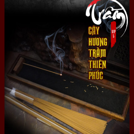
Chọn lựa sàng lọc lại bột trầm bằng thủ công đảm
bảo không bỏ xót tạp chất.
Tiến hành điều hương, điều vị để chế hương.
Hương trầm Thiên Phúc cam kết
Trầm Hương Thiên Phúc Onplaza set up hương trầm
theo mong muốn của quý vị, tự lựa chọn tỷ lệ trầm
theo sở thích.
Thiên Phúc Onplaza nhận làm hương trầm theo hình
dáng, dạng bột/ nén/nụ/tháp… quí vị mong muốn.
Trầm Thiên Phúc Onplaza cam kết quí vị được mắt
thấy, tay sờ, mũi ngửi từng loại nguyên liệu.
Hương trầm sản xuất theo quy trình truyền thống,
nguyên liệu trầm hương loại 1 nguyên chất.
Sản phẩm đầy đủ giấy kiểm nghiệm, chứng nhận
chất lượng
=> Sản phẩm được người sử dụng ưa chuộng để dâng
tam bảo, dâng đấng gia tiên:
Cây hương trầm Thiên