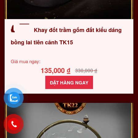
Khay đốt trầm gốm đất kiểu dáng
bồng lai tiên cảnh TK15
Giá mua ngay:
135,000
₫
330,000
₫
ĐẶT HÀNG NGAY