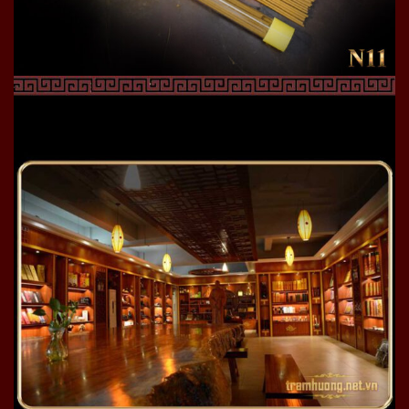
Phúc vip6
Ưu điểm khi mua hương trầm tại Thiên Phúc
Onplaza
Được giải thích tỉ mỉ về loại hương trầm được làm từ
loại trầm nào, nguồn gốc ở đâu, đặc điểm khi đốt,
mùi hương.
Được trực tiếp kiểm tra quy trình sản xuất, set up
nguyên liệu theo ý, yêu cầu tỷ lệ trầm theo mong
muốn.
Tự tay sờ, ngửi mùi hường, kiểm tra để kiểm chứng
Một số hình ảnh sản phẩm hương trầm nguyên
chất tại hương trầm Thiên Phúc Onplaza được
khách hàng ưa thích