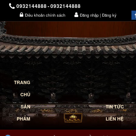
0932144888
-
0932144888
Điều khoản chính sách
Đăng nhập | Đăng ký
Giỏ hàng
TRANG
CHỦ
SẢN
TIN TỨC
PHẨM
LIÊN HỆ