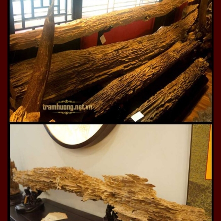
Hương trầm Thiên Phúc Onplaza cam kết
Thiên Phúc Onplaza set up hương trầm theo mong
muốn của quý vị, tự lựa chọn tỷ lệ trầm theo sở thích.
Thiên Phúc Onplaza nhận làm hương trầm theo hình
dáng, dạng bột/ nén/nụ/tháp… quí vị mong muốn.
Thiên Phúc Onplaza cam kết quí vị được mắt thấy,
tay sờ, mũi ngửi từng loại nguyên liệu.
Hương trầm Thiên Phúc Onplaza sản xuất theo quy
trình truyền thống, nguyên liệu trầm hương loại 1
nguyên chất.
Sản phẩm đầy đủ giấy kiểm nghiệm, chứng nhận
chất lượng
=> Xem thêm sản phẩm cây nhang trầm được người
chơi trầm đánh giá rất cao:
Cây hương trầm Thiên Phúc
vip7
Một số hình ảnh sản phẩm hương trầm