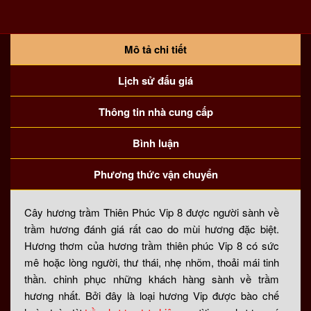
Thiên
PHúc
VIP8
Mô tả chi tiết
số
Lịch sử đấu giá
lượng
Thông tin nhà cung cấp
Bình luận
Phương thức vận chuyển
Cây hương trầm Thiên Phúc Vip 8 được người sành về
trầm hương đánh giá rất cao do mùi hương đặc biệt.
Hương thơm của hương trầm thiên phúc Vip 8 có sức
mê hoặc lòng người, thư thái, nhẹ nhõm, thoải mái tinh
thần. chinh phục những khách hàng sành về trầm
hương nhất. Bởi đây là loại hương Vip được bào chế