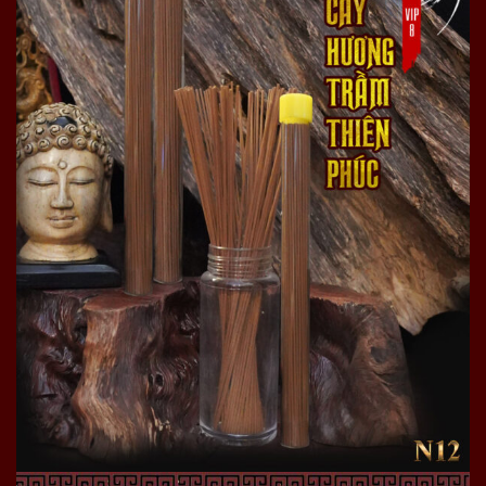
Bước 2: Khi chọn được nguyên liệu tiếp tục cắt thành
các miếng nhỏ khác nhau.
Bước 3: Lăn và tán các cục trầm hương nhỏ đến khi
thành bột.
Bước 4:
Chọn lựa sàng lọc lại bột trầm bằng thủ công
đảm bảo không bỏ xót tạp chất.
Bước 5: Tiến hành điều hương, điều vị để chế hương.
Ý nghĩa của trầm hương Thiên Phúc Vip 8
trong đời sống người Việt Nam
-Ý nghĩa đối với sức khỏe
An thần, ngủ ngon giấc
Tốt cho hệ tiêu hóa
Nâng tầm nhan sắc
Thanh lọc không khí
Chống dị ứng, chống viêm