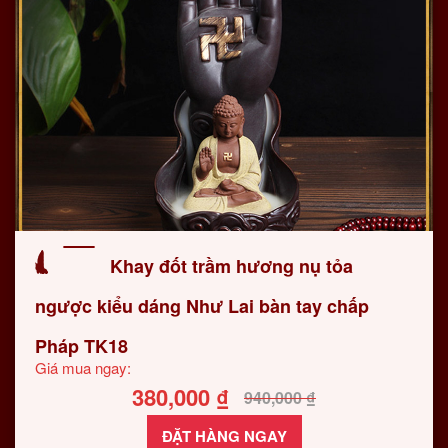
Khay đốt trầm hương nụ tỏa
ngược kiểu dáng Như Lai bàn tay chấp
Pháp TK18
Giá mua ngay:
380,000
₫
940,000
₫
ĐẶT HÀNG NGAY