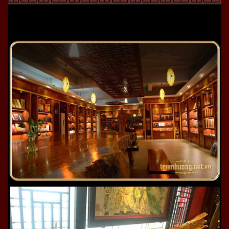
Trong gia đình sử dụng nhang trầm hương luôn có
vượng khí tốt, không khí sạch, phòng trừ vi khuẩn, vi rút,
xua đuổi côn trùng, muỗi… Vì vậy, nhiều nhà nhiều cây
cối hay thiếu ánh sáng thường lựa chọn nhang trầm
hương để xông đốt vừa tốt phong thủy vừa sạch không
khí, tốt cho sức khỏe.
–
Ý nghĩa của trầm hương với phong thủy, tâm linh
Hội tụ vượng khí tinh hoa của đất trời, dương khí mạnh,
khói trầm nghi ngút sánh quyện hương thơm xua tà khí,
hút vượng khi gia tài, gia lộc.
Theo các chuyên gia phong thủy trầm hương tô luyện
hàng trăm năm nên quý và hiếm vì vậy nụ hương trầm
được xem như tín vật hộ mệnh đầy quyền năng, xua
đuổi tà ma, gặp dữ hóa lành, có trầm có vượng khí.
Nụ
hương trầm
thường được gắn trên thác khói, tiểu cảnh,
non bộ mini trở thành vật phẩm phong thủy chiêu tài dẫn
lộc.