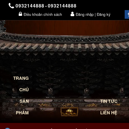
0932144888
-
0932144888
Điều khoản chính sách
Đăng nhập | Đăng ký
Giỏ hàng
TRANG
CHỦ
SẢN
TIN TỨC
PHẨM
LIÊN HỆ