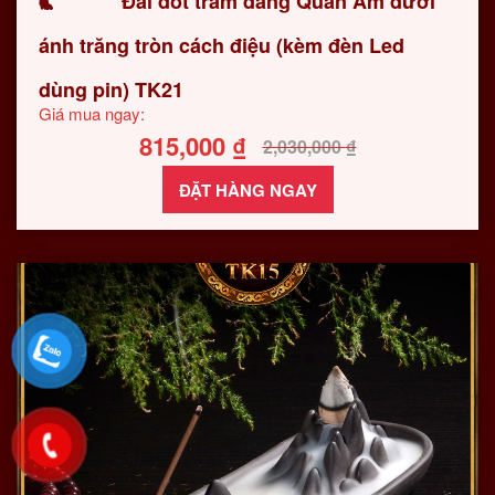
Đài đốt trầm dáng Quan Âm dưới
ánh trăng tròn cách điệu (kèm đèn Led
dùng pin) TK21
Giá mua ngay:
815,000
₫
2,030,000
₫
ĐẶT HÀNG NGAY