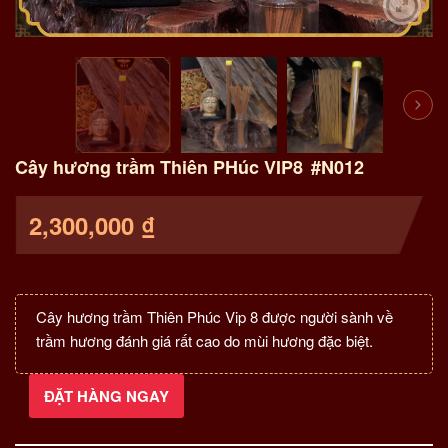
Cây hương trầm Thiên PHúc VIP8
#N012
2,300,000
₫
Cây hương trầm Thiên Phúc Vip 8 được người sành về
trầm hương đánh giá rất cao do mùi hương đặc biệt.
ĐẶT HÀNG NGAY
Cây
hương
trầm