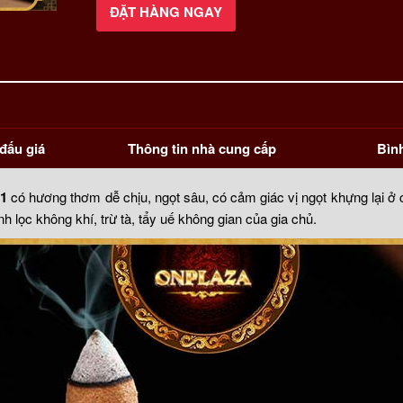
ĐẶT HÀNG NGAY
Nhang
nụ
trầm
hương
thượng
hạng
loại
đấu giá
Thông tin nhà cung cấp
Bìn
VIP
1
 1
có hương thơm dễ chịu, ngọt sâu, có cảm giác vị ngọt khựng lại 
số
nh lọc không khí, trừ tà, tẩy uế không gian của gia chủ.
lượng