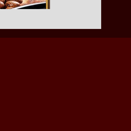
, lễ hội tôn giáo hoặc cửa hàng sắp khai trương.
 lọc từ những mảnh gỗ trầm hương thiên nhiên
viên nụ trầm sang trọng. Nụ trầm hương thượng
máy. Vì thế, chất lượng nụ cho ra đời sẽ có mùi