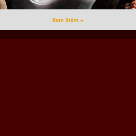
Xem thêm
ợc dùng trong việc thờ cúng tổ tiên, ông bà, đốt trong các dịp lễ Tết
m đặc biệt, thành phần chính của nụ trầm thượng hạng được chọn
thợ nhân lành nghề đã khéo léo cho vào khuôn để tạo thành những 
 dụng keo bời lời (loại keo tự nhiên) ít hơn nhiều so với làm bằng 
u hương cũng cao hơn.