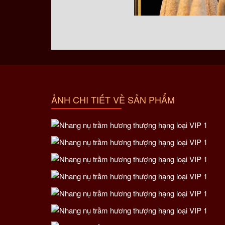
Vì thế, nhang nụ trầm hương thượng hạng thường đư
ẢNH CHI TIẾT VỀ SẢN PHẨM
Trầm hương nụ thượng hạng thuộc dòng sản phẩ
nguyên chất và được xay nhuyễn thành bột. Các 
hạng được làm hoàn toàn từ thủ công, mục đích sử
thơm khác hẳn so với làm bằng máy, thời gian lư