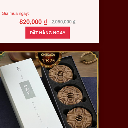
Giá mua ngay:
820,000
₫
2,050,000
₫
ĐẶT HÀNG NGAY