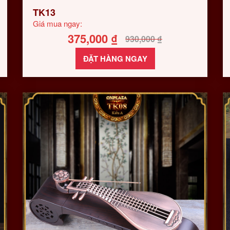
TK13
Giá mua ngay:
375,000
₫
930,000
₫
ĐẶT HÀNG NGAY