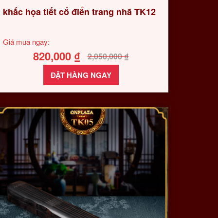
khắc họa tiết cổ điển trang nhã TK12
Giá mua ngay:
820,000
₫
2,050,000
₫
ĐẶT HÀNG NGAY