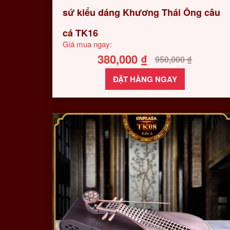
sứ kiểu dáng Khương Thái Ông câu
cá TK16
Giá mua ngay:
380,000
₫
950,000
₫
ĐẶT HÀNG NGAY