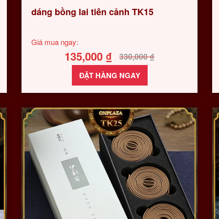
dáng bồng lai tiên cảnh TK15
Giá mua ngay:
135,000
₫
330,000
₫
ĐẶT HÀNG NGAY