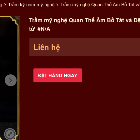
g
Trầm kỳ nam mỹ nghệ
Trầm mỹ nghệ Quan Thế Âm Bồ Tát và
Trầm mỹ nghệ Quan Thế Âm Bồ Tát và Đ
tử
#N/A
Liên hệ
ĐẶT HÀNG NGAY
Trầm
mỹ
nghệ
Quan
Thế
Âm
Bồ
Tát
và