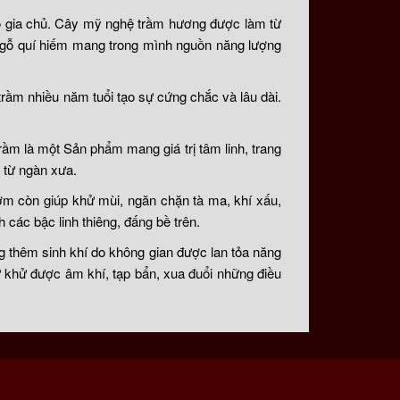
o gia chủ. Cây mỹ nghệ trầm hương được làm từ
i gỗ quí hiếm mang trong mình nguồn năng lượng
ầm nhiều năm tuổi tạo sự cứng chắc và lâu dài.
ầm là một Sản phẩm mang giá trị tâm linh, trang
 từ ngàn xưa.
ơm còn giúp khử mùi, ngăn chặn tà ma, khí xấu,
 các bậc linh thiêng, đấng bề trên.
g thêm sinh khí do không gian được lan tỏa năng
rừ khử được âm khí, tạp bẩn, xua đuổi những điều