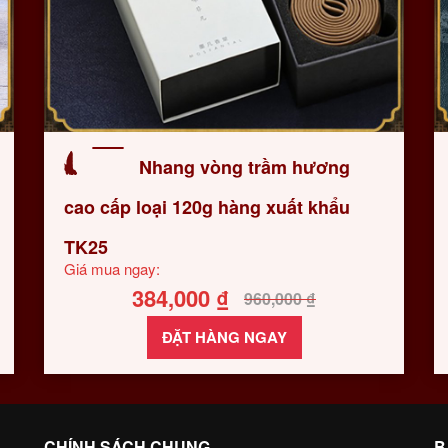
Nhang vòng trầm hương
cao cấp loại 120g hàng xuất khẩu
TK25
Giá mua ngay:
384,000
₫
960,000
₫
ĐẶT HÀNG NGAY
CHÍNH SÁCH CHUNG
B