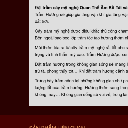
Đặt
trầm cây mỹ nghệ Quan Thế Âm Bồ Tát và
Trầm Hương sẽ giúp gia tăng vận khí gia tăng vậ
đất trời.
Cây trầm mỹ nghệ được điêu khắc thủ công chạm 
Bên ngoài bao bọc lớp trầm tóc tạo hương thơm n
Mùi thơm tỏa ra từ cây trầm mỹ nghệ rất tốt cho 
trọng và tính thẩm mỹ cao. Trầm Hương được xem l
Đặt trầm hương trong không gian sống sẽ mang l
trừ tà, phong thủy tốt… Khi đặt trầm hương cảnh tạ
Trưng bày trầm cảnh tại những không gian như phò
lượng tốt của trầm hương. Hương thơm sang trọng,
không may… Không gian sống sẽ vui vẻ, trong là
SẢN PHẨM LIÊN QUAN