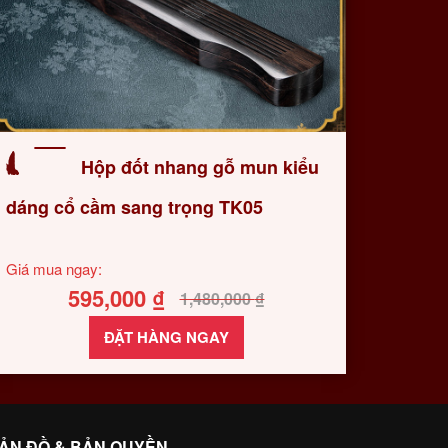
Hộp đốt nhang gỗ mun kiểu
dáng cổ cầm sang trọng TK05
Giá mua ngay:
595,000
₫
1,480,000
₫
ĐẶT HÀNG NGAY
ẢN ĐỒ & BẢN QUYỀN