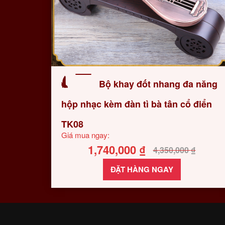
Bộ khay đốt nhang đa năng
hộp nhạc kèm đàn tì bà tân cổ điển
TK08
Giá mua ngay:
1,740,000
₫
4,350,000
₫
ĐẶT HÀNG NGAY