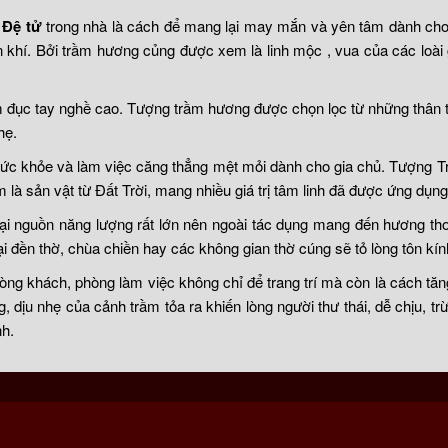
 Đệ tử
trong nhà là cách để mang lại may mắn và yên tâm dành ch
n khí. Bởi trầm hương củng được xem là linh mộc , vua của các loà
đục tay nghề cao. Tượng trầm hương được chọn lọc từ những thân tr
hẹ.
sức khỏe và làm việc căng thẳng mệt mỏi dành cho gia chủ. Tượng Tr
à sản vật từ Đất Trời, mang nhiều giá trị tâm linh đã được ứng dụng
ại nguồn năng lượng rất lớn nên ngoài tác dụng mang đến hương th
i đền thờ, chùa chiền hay các không gian thờ cúng sẽ tỏ lòng tôn kính
ng khách, phòng làm việc không chỉ để trang trí mà còn là cách tăn
 dịu nhẹ của cảnh trầm tỏa ra khiến lòng người thư thái, dễ chịu, t
nh.