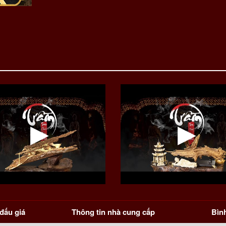
Đệ
tử
số
lượng
đấu giá
Thông tin nhà cung cấp
Bìn